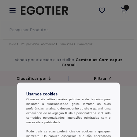
×
App Egotier
Obter app
Melhores preços na app!
Início
Roupa Básica | Acessórios
Camisolas
Com capuz
Venda por atacado e a retalho
Camisolas Com capuz
Casual
Classificar por
Filtrar
✓
Sem resultados.
Usamos cookies
Sem resultados.
O nosso site utiliza cookies próprios e de terceiros para
melhorar a funcionalidade geral, lembrar as suas
preferências, analisar o desempenho do site e garantir uma
Exibindo Todos Os Produtos.
experiência de navegação fluida e personalizada, incluindo
conteúdos personalizados, interações otimizadas com o
nosso site e publicidade.
Pode gerir as suas preferências de cookies a qualquer
momento. Os cookies essenciais, que são necessários