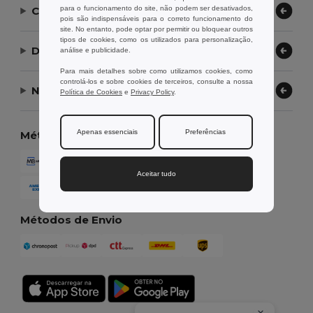
para o funcionamento do site, não podem ser desativados,
Contate-nos
pois são indispensáveis para o correto funcionamento do
site. No entanto, pode optar por permitir ou bloquear outros
tipos de cookies, como os utilizados para personalização,
Deixe-nos ajudar
análise e publicidade.
Para mais detalhes sobre como utilizamos cookies, como
controlá-los e sobre cookies de terceiros, consulte a nossa
Nossa Empresa
Política de Cookies
e
Privacy Policy
.
Apenas essenciais
Preferências
Métodos de Pagamento
Aceitar tudo
Métodos de Envio