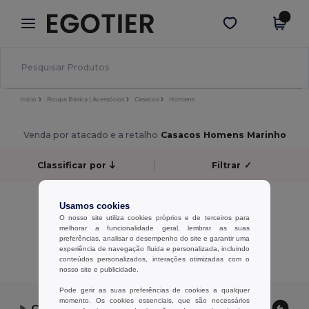
×
App Egotier
Obter app
Melhores preços na app!
Início
Roupa Básica | Acessórios
Casacos
Homens
Venda por atacado e a retalho
Casacos Homens Marinho
Classificar por
Filtrar
✓
Sem resultados.
Usamos cookies
Sem resultados.
O nosso site utiliza cookies próprios e de terceiros para
melhorar a funcionalidade geral, lembrar as suas
preferências, analisar o desempenho do site e garantir uma
Exibindo Todos Os Produtos.
experiência de navegação fluida e personalizada, incluindo
conteúdos personalizados, interações otimizadas com o
nosso site e publicidade.
Pode gerir as suas preferências de cookies a qualquer
momento. Os cookies essenciais, que são necessários
Contate-nos