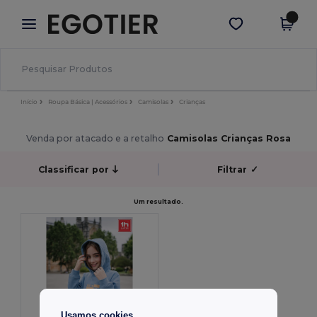
×
App Egotier
Obter app
Melhores preços na app!
Início
Roupa Básica | Acessórios
Camisolas
Crianças
Venda por atacado e a retalho
Camisolas Crianças Rosa
Classificar por
Filtrar
✓
Um resultado.
Usamos cookies