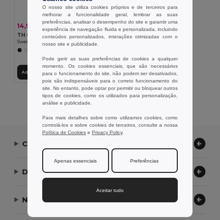
O nosso site utiliza cookies próprios e de terceiros para
melhorar a funcionalidade geral, lembrar as suas
preferências, analisar o desempenho do site e garantir uma
14,90 €
-37%
23,68 €
experiência de navegação fluida e personalizada, incluindo
TH Clothes 30174
conteúdos personalizados, interações otimizadas com o
Sweatshirt para criança (unissexo)
nosso site e publicidade.
+8 CORES
Pode gerir as suas preferências de cookies a qualquer
momento. Os cookies essenciais, que são necessários
Adicionar ao Carrinho
para o funcionamento do site, não podem ser desativados,
pois são indispensáveis para o correto funcionamento do
site. No entanto, pode optar por permitir ou bloquear outros
tipos de cookies, como os utilizados para personalização,
Exibindo Todos Os Produtos.
análise e publicidade.
Para mais detalhes sobre como utilizamos cookies, como
controlá-los e sobre cookies de terceiros, consulte a nossa
Política de Cookies
e
Privacy Policy
.
Contate-nos
Apenas essenciais
Preferências
Deixe-nos ajudar
Aceitar tudo
Nossa Empresa