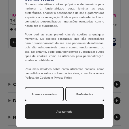
O nosso site utiliza cookies próprios e de terceiros para
melhorar a funcionalidade geral, lembrar as suas
preferências, analisar o desempenho do site e garantir uma
18,67 €
18,51 €
-30%
-32%
26,57 €
27,42 €
experiência de navegação fluida e personalizada, incluindo
TH Clothes 30154
TH Clothes 30152
conteúdos personalizados, interações otimizadas com o
Camisa oxford de manga comprida para senhora
Camisa popelina de manga comprida para senhora
nosso site e publicidade.
+1 CORES
+1 CORES
Pode gerir as suas preferências de cookies a qualquer
momento. Os cookies essenciais, que são necessários
Adicionar ao Carrinho
Adicionar ao Carrinho
para o funcionamento do site, não podem ser desativados,
pois são indispensáveis para o correto funcionamento do
site. No entanto, pode optar por permitir ou bloquear outros
tipos de cookies, como os utilizados para personalização,
Exibindo Todos Os Produtos.
análise e publicidade.
Para mais detalhes sobre como utilizamos cookies, como
controlá-los e sobre cookies de terceiros, consulte a nossa
Política de Cookies
e
Privacy Policy
.
Contate-nos
Apenas essenciais
Preferências
Deixe-nos ajudar
Aceitar tudo
Nossa Empresa