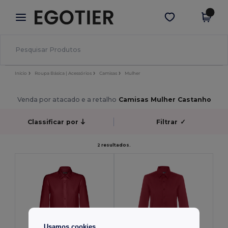
×
App Egotier
Obter app
Melhores preços na app!
Início
Roupa Básica | Acessórios
Camisas
Mulher
Venda por atacado e a retalho
Camisas Mulher Castanho
Classificar por
Filtrar
✓
2 resultados.
Usamos cookies