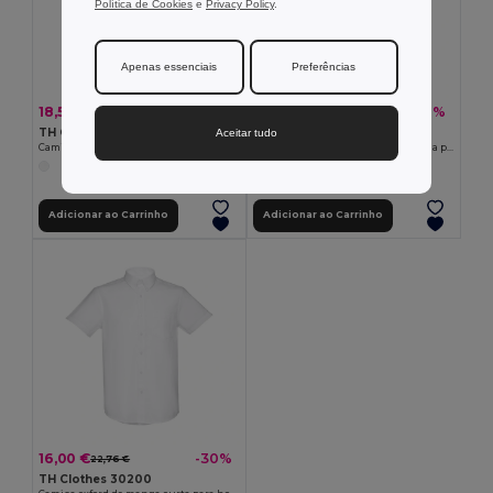
Política de Cookies
e
Privacy Policy
.
Apenas essenciais
Preferências
18,51 €
18,51 €
-34%
-32%
28,08 €
27,42 €
TH Clothes 30194
TH Clothes 30195
Aceitar tudo
Camisa popelina de manga comprida para homem. Cor branca
Camisa popelina de manga comprida para senhora. Cor branca
Adicionar ao Carrinho
Adicionar ao Carrinho
16,00 €
-30%
22,76 €
TH Clothes 30200