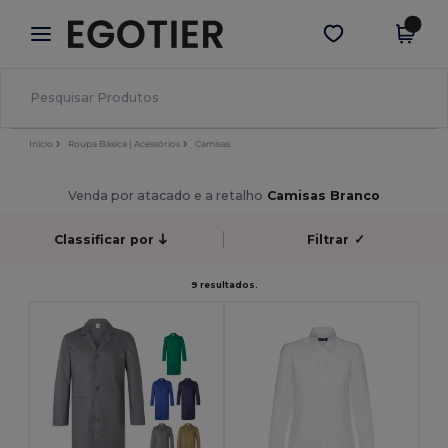
×
App Egotier
Obter app
Melhores preços na app!
Início
Roupa Básica | Acessórios
Camisas
Venda por atacado e a retalho
Camisas Branco
Classificar por
Filtrar
✓
9 resultados.