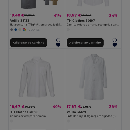
19,40 €
18,67 €
-41%
-34%
32,78 €
28,34 €
Velilla 36133
TH Clothes 30197
Bata de sarja (175g/m²), em algodão (35%) e poliéster (65%)
Camisa oxford de manga comprida para senhora. Cor branca
+2 CORES
Adicionar ao Carrinho
Adicionar ao Carrinho
18,67 €
17,87 €
-40%
-38%
30,99 €
28,85 €
TH Clothes 30196
Velilla 36129
Camisa oxford para homem
Bata de sarja (180g/m²), em algodão (20%) e poliéster (80%)