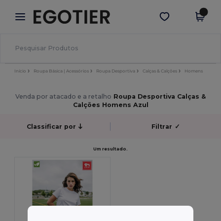
×
App Egotier
Obter app
Melhores preços na app!
Início
Roupa Básica | Acessórios
Roupa Desportiva
Calças & Calções
Homens
Venda por atacado e a retalho
Roupa Desportiva Calças &
Calções Homens Azul
Classificar por
Filtrar
✓
Um resultado.