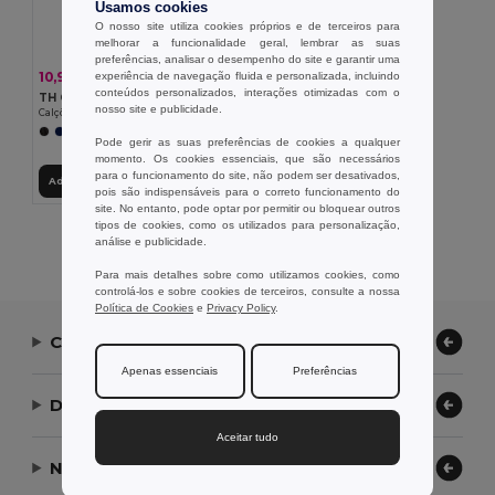
Usamos cookies
O nosso site utiliza cookies próprios e de terceiros para
melhorar a funcionalidade geral, lembrar as suas
preferências, analisar o desempenho do site e garantir uma
10,97 €
experiência de navegação fluida e personalizada, incluindo
-21%
13,95 €
conteúdos personalizados, interações otimizadas com o
TH Clothes 30298
nosso site e publicidade.
Calções de desporto para adulto
+1 CORES
Pode gerir as suas preferências de cookies a qualquer
momento. Os cookies essenciais, que são necessários
para o funcionamento do site, não podem ser desativados,
Adicionar ao Carrinho
pois são indispensáveis para o correto funcionamento do
site. No entanto, pode optar por permitir ou bloquear outros
tipos de cookies, como os utilizados para personalização,
Exibindo Todos Os Produtos.
análise e publicidade.
Para mais detalhes sobre como utilizamos cookies, como
controlá-los e sobre cookies de terceiros, consulte a nossa
Política de Cookies
e
Privacy Policy
.
Contate-nos
Apenas essenciais
Preferências
Deixe-nos ajudar
Aceitar tudo
Nossa Empresa