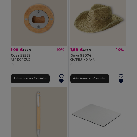
1,08 €
1,88 €
-10%
-14%
1,20 €
2,19 €
Goya 52572
Goya 98074
ABRIDOR ZUG
CHAPÉU INDIANA
Adicionar ao Carrinho
Adicionar ao Carrinho