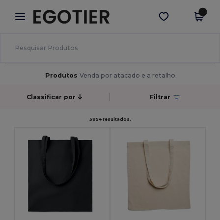
×
App Egotier
Obter app
Melhores preços na app!
Produtos
Venda por atacado e a retalho
Classificar por
Filtrar
5854 resultados.