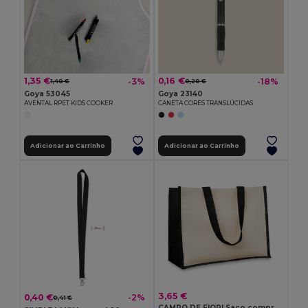
1,35 €
0,16 €
-3%
-18%
1,40 €
0,20 €
Goya 53045
Goya 23140
AVENTAL RPET KIDS COOKER
CANETA CORES TRANSLÚCIDAS
Adicionar ao Carrinho
Adicionar ao Carrinho
3,65 €
0,40 €
-2%
0,41 €
CAMPO DE FIORI Saco compras de tela e juta