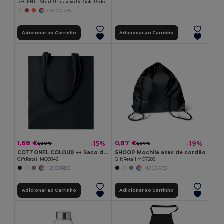
REGENT T Shirt Unissexo De Gola Redonda
+47 CORES
Adicionar ao Carrinho
Adicionar ao Carrinho
1,68 €
0,87 €
-15%
-19%
1,98 €
1,07 €
COTTONEL COLOUR ++ Saco de algodão 180gr/m2 MO9846-
SHOOP Mochila asas de cordão
GiftRetail MO9846
GiftRetail MO7208
+20 CORES
+12 CORES
Adicionar ao Carrinho
Adicionar ao Carrinho