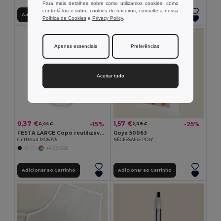
Para mais detalhes sobre como utilizamos cookies, como
controlá-los e sobre cookies de terceiros, consulte a nossa
Adicionar ao Carrinho
Adicionar ao Carrinho
Política de Cookies
e
Privacy Policy
.
Apenas essenciais
Preferências
Aceitar tudo
0,37 €
1,57 €
-15%
-25%
0,44 €
2,09 €
FESTA LARGE Copo reutilizável eventos 300ml
Goya 50063
GiftRetail MO6375
NÉCESSAIRE POLY
+4 CORES
Adicionar ao Carrinho
Adicionar ao Carrinho