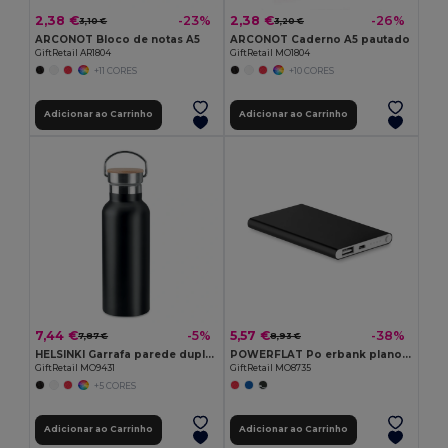
2,38 €
2,38 €
-23%
-26%
3,10 €
3,20 €
ARCONOT Bloco de notas A5
ARCONOT Caderno A5 pautado
GiftRetail AR1804
GiftRetail MO1804
+11 CORES
+10 CORES
Adicionar ao Carrinho
Adicionar ao Carrinho
7,44 €
5,57 €
-5%
-38%
7,87 €
8,93 €
HELSINKI Garrafa parede dupla de 500 ml
POWERFLAT Po erbank plano 4000mAh
GiftRetail MO9431
GiftRetail MO8735
+5 CORES
Adicionar ao Carrinho
Adicionar ao Carrinho