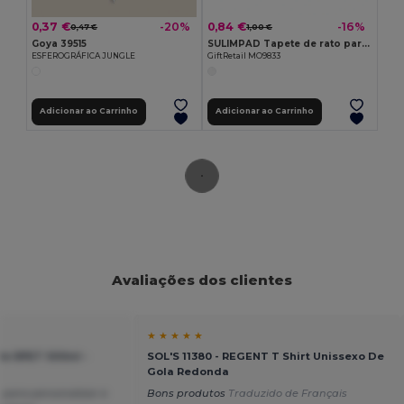
0,37 €
0,84 €
-20%
-16%
0,47 €
1,00 €
Goya 39515
SULIMPAD Tapete de rato para sublimação
ESFEROGRÁFICA JUNGLE
GiftRetail MO9833
Adicionar ao Carrinho
Adicionar ao Carrinho
Avaliações dos clientes
★ ★ ★ ★ ★
de RPET 500ml -
SOL'S 11380 - REGENT T Shirt Unissexo De
Gola Redonda
 para personalizar e
Bons produtos
Traduzido de Français