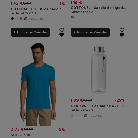
1,16 €
1,42 €
-1%
1,43 €
COTTONEL + Sacola de algodão 140 gr / m²
COTTONEL COLOUR + Sacola de algodão 140 gr / m²
GiftRetail MO9267
GiftRetail MO9268
+20 CORES
Adicionar ao Carrinho
Adicionar ao Carrinho
1,99 €
-25%
2,64 €
UTAH RPET Garrafa de RPET 500ml
GiftRetail MO9910
+2 CORES
3,75 €
-5%
3,94 €
SOL'S 11380