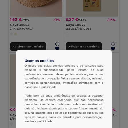
1,63 €
0,27 €
-9%
-17%
1,78 €
0,33 €
Goya 38054
Goya 30077
CHAPÉU JAMAICA
SET DE LÁPIS KRAFT
Adicionar ao Carrinho
Adicionar ao Carrinho
Usamos cookies
O nosso site utiliza cookies próprios e de terceiros para
melhorar a funcionalidade geral, lembrar as suas
preferências, analisar o desempenho do site e garantir uma
experiência de navegação fluida e personalizada, incluindo
conteúdos personalizados, interações otimizadas com o
nosso site e publicidade.
Pode gerir as suas preferências de cookies a qualquer
momento. Os cookies essenciais, que são necessários
para o funcionamento do site, não podem ser desativados,
pois são indispensáveis para o correto funcionamento do
0,08 €
0,27 €
-18%
-33%
0,10 €
0,41 €
site. No entanto, pode optar por permitir ou bloquear outros
Goya 50555
SUORA Porta-chaves de feltro RPET
tipos de cookies, como os utilizados para personalização,
LÁPIS SURGEON
GiftRetail MO6508
análise e publicidade.
+1 CORES