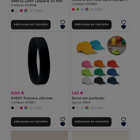
SIMPLE LANY Lanyard 20 mm
GiftRetail MO8967
GiftRetail MO9058
+1 CORES
+7 CORES
Adicionar ao Carrinho
Adicionar ao Carrinho
0,30 €
1,41 €
EVENT Pulseira silicone
Boné em poliéster
GiftRetail MO8913
Egotier 99547
+5 CORES
+6 CORES
Adicionar ao Carrinho
Adicionar ao Carrinho