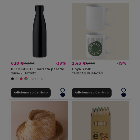
6,18 €
2,43 €
-39%
-19%
10,07 €
3,02 €
BELO BOTTLE Garrafa parede dupla 500ml
Goya 33518
GiftRetail MO9812
CANECA SUBLIMAÇÃO
+4 CORES
Adicionar ao Carrinho
Adicionar ao Carrinho