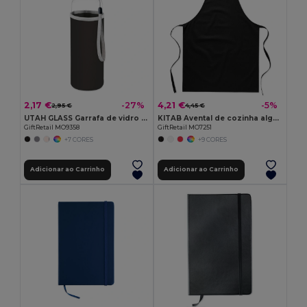
2,17 €
4,21 €
-27%
-5%
2,95 €
4,45 €
UTAH GLASS Garrafa de vidro 500ml
KITAB Avental de cozinha algodão
GiftRetail MO9358
GiftRetail MO7251
+7 CORES
+9 CORES
Adicionar ao Carrinho
Adicionar ao Carrinho