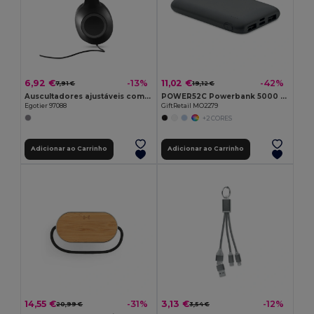
6,92 €
11,02 €
-13%
-42%
7,91 €
19,12 €
Auscultadores ajustáveis com microfone em ABS e PP
POWER52C Powerbank 5000 mAh
Egotier 97088
GiftRetail MO2279
+2 CORES
Adicionar ao Carrinho
Adicionar ao Carrinho
14,55 €
3,13 €
-31%
-12%
20,99 €
3,54 €