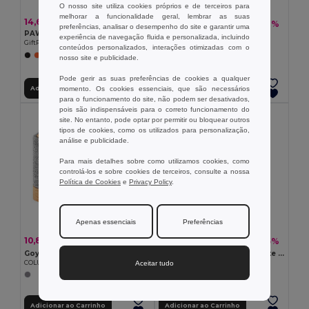
O nosso site utiliza cookies próprios e de terceiros para
melhorar a funcionalidade geral, lembrar as suas
14,60 €
7,62 €
-46%
14,21 €
preferências, analisar o desempenho do site e garantir uma
PAWTT Carregador sem fios powerbank
Goya 53557
experiência de navegação fluida e personalizada, incluindo
GiftRetail MO2442
RATO ALPE
conteúdos personalizados, interações otimizadas com o
+4 CORES
nosso site e publicidade.
Pode gerir as suas preferências de cookies a qualquer
Adicionar ao Carrinho
Adicionar ao Carrinho
momento. Os cookies essenciais, que são necessários
para o funcionamento do site, não podem ser desativados,
pois são indispensáveis para o correto funcionamento do
site. No entanto, pode optar por permitir ou bloquear outros
tipos de cookies, como os utilizados para personalização,
análise e publicidade.
Para mais detalhes sobre como utilizamos cookies, como
controlá-los e sobre cookies de terceiros, consulte a nossa
Política de Cookies
e
Privacy Policy
.
Apenas essenciais
Preferências
10,83 €
1,32 €
-43%
-35%
18,85 €
2,03 €
Goya 53582
DROP RING Anel para suporte do telemóvel
Aceitar tudo
COLUNA IVY
GiftRetail MO9445
Adicionar ao Carrinho
Adicionar ao Carrinho