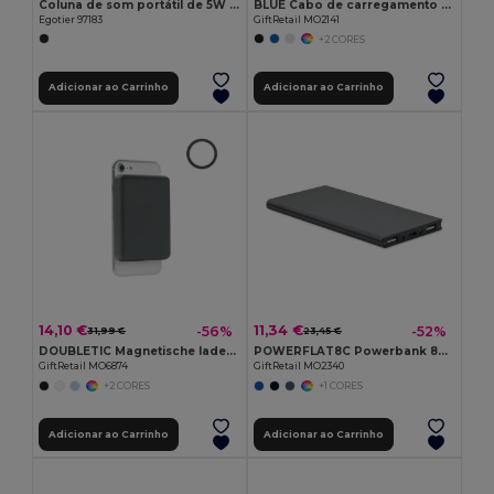
Coluna de som portátil de 5W com carregador wireless super rápido 15W e 2h de autonomia em bambu e PET reciclado (100% rPET)
BLUE Cabo de carregamento 4 em 1
Egotier 97183
GiftRetail MO2141
+2 CORES
Adicionar ao Carrinho
Adicionar ao Carrinho
14,10 €
11,34 €
-56%
-52%
31,99 €
23,45 €
DOUBLETIC Magnetische lader 10W
POWERFLAT8C Powerbank 8000 mAh
GiftRetail MO6874
GiftRetail MO2340
+2 CORES
+1 CORES
Adicionar ao Carrinho
Adicionar ao Carrinho