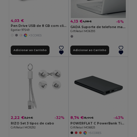
4,03 €
4,13 €
-6%
4,38 €
Pen Drive USB de 8 GB com clipe em metal
GADA Suporte de telefone magnético
Egotier 97549
GiftRetail MO6393
+3 CORES
Adicionar ao Carrinho
Adicionar ao Carrinho
2,22 €
8,74 €
-32%
-43%
3,24 €
15,44 €
RIZO Set 3 tipos de cabo
POWERFLAT C PowerBank Tipo C 4000 mAh
GiftRetail MO9292
GiftRetail MO6825
+5 CORES