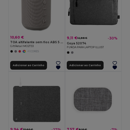
10,60 €
9,11 €
-30%
12,98 €
TOA altifalante sem fios ABS 5 W
Goya 52074
GiftRetail MO2733
FUNDA PARA LAPTOP ILLUST
+1 CORES
Adicionar ao Carrinho
Adicionar ao Carrinho
9,94 €
7,57 €
-27%
-7%
13,60 €
8,10 €