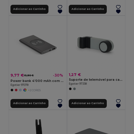
Adicionar ao Carrinho
Adicionar ao Carrinho
1,27 €
9,77 €
-30%
13,95 €
Suporte de telemóvel para carro em ABS
Power bank 4'000 mAh com carregador wireless 5W em alumínio reciclado (100% rAL)
Egotier 97338
Egotier 97078
+2 CORES
Adicionar ao Carrinho
Adicionar ao Carrinho