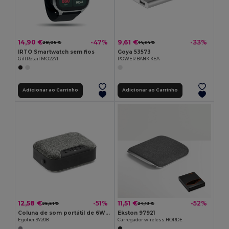
14,90 €
9,61 €
-47%
-33%
28,05 €
14,34 €
IRTO Smartwatch sem fios
Goya 53573
GiftRetail MO2271
POWER BANK KEA
Adicionar ao Carrinho
Adicionar ao Carrinho
12,58 €
11,51 €
-51%
-52%
25,51 €
24,13 €
Coluna de som portátil de 6W com 4h de autonomia em ABS
Ekston 97921
Egotier 97208
Carregador wireless HORDE