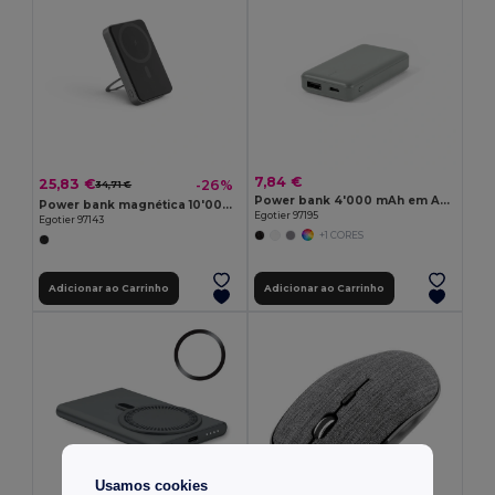
7,84 €
25,83 €
-26%
34,71 €
Power bank 4'000 mAh em ABS reciclado (100% rABS)
Power bank magnética 10'000 mAh com carregador wireless super rápido 15W em ABS reciclado (100% rABS) com suporte
Egotier 97195
Egotier 97143
+1 CORES
Adicionar ao Carrinho
Adicionar ao Carrinho
Usamos cookies