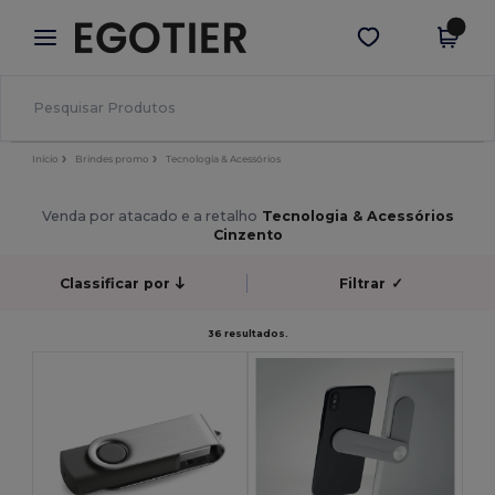
×
App Egotier
Obter app
Melhores preços na app!
Início
Brindes promo
Tecnologia & Acessórios
Venda por atacado e a retalho
Tecnologia & Acessórios
Cinzento
Classificar por
Filtrar
✓
36 resultados.