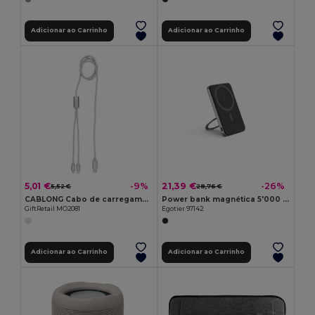
Adicionar ao Carrinho
Adicionar ao Carrinho
5,01 €
21,39 €
-9%
-26%
5,52 €
28,76 €
CABLONG Cabo de carregamento 2 em 1
Power bank magnética 5'000 mAh com carregador wireless super rápido 15W em ABS reciclado (100% rABS) com suporte
GiftRetail MO2081
Egotier 97142
Adicionar ao Carrinho
Adicionar ao Carrinho