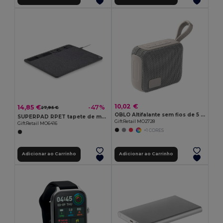
10,02 €
14,85 €
-47%
27,95 €
OBLO Altifalante sem fios de 5 W
SUPERPAD RPET tapete de mouse carregador
GiftRetail MO2728
GiftRetail MO6416
+1 CORES
Adicionar ao Carrinho
Adicionar ao Carrinho