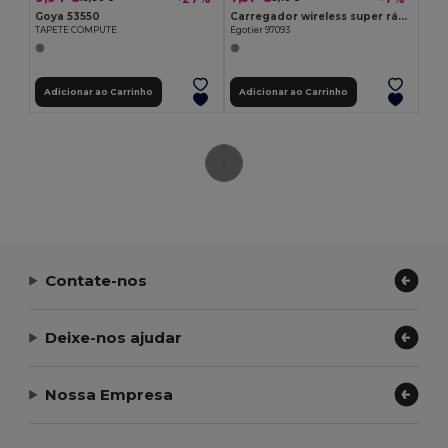
Goya 53550
Carregador wireless super rápido 15W em PET reciclado (100% rPET)
TAPETE COMPUTE
Egotier 97093
Adicionar ao Carrinho
Adicionar ao Carrinho
Contate-nos
Deixe-nos ajudar
Nossa Empresa