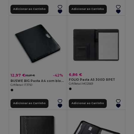
Adicionar ao Carrinho
Adicionar ao Carrinho
6,86 €
12,97 €
-42%
22,51 €
FOLIO Pasta A5 300D RPET
BUSWE BIG Pasta A4 com bloco de 20 pag
GiftRetail MO2569
GiftRetail IT3750
Adicionar ao Carrinho
Adicionar ao Carrinho