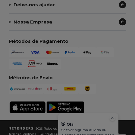
Deixe-nos ajudar
Nossa Empresa
Métodos de Pagamento
Métodos de Envio
👋
Olá
2026. Todos os direitos reservados
Se tiver alguma dúvida ou
Termos e Condições
|
Política de Privacidade
|
Política de cookies
|
Mapa do Site