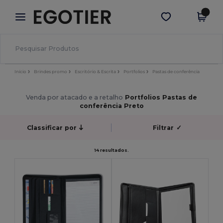
×
App Egotier
Obter app
Melhores preços na app!
Início
Brindes promo
Escritório & Escrita
Portfolios
Pastas de conferência
Venda por atacado e a retalho
Portfolios Pastas de
conferência Preto
Classificar por
Filtrar
✓
14 resultados.