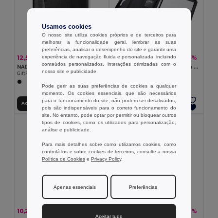
Usamos cookies
O nosso site utiliza cookies próprios e de terceiros para
melhorar a funcionalidade geral, lembrar as suas
preferências, analisar o desempenho do site e garantir uma
12,56 €
11,56 €
experiência de navegação fluida e personalizada, incluindo
-41%
-44%
21,15 €
20,60 €
conteúdos personalizados, interações otimizadas com o
NADIA Pasta em imitação de pele
Pasta A4 em PU e microfibra com bloco de páginas pautadas
nosso site e publicidade.
GiftRetail KC8063
Egotier 92044
Pode gerir as suas preferências de cookies a qualquer
momento. Os cookies essenciais, que são necessários
para o funcionamento do site, não podem ser desativados,
Adicionar ao Carrinho
Adicionar ao Carrinho
pois são indispensáveis para o correto funcionamento do
site. No entanto, pode optar por permitir ou bloquear outros
tipos de cookies, como os utilizados para personalização,
análise e publicidade.
Para mais detalhes sobre como utilizamos cookies, como
controlá-los e sobre cookies de terceiros, consulte a nossa
Política de Cookies
e
Privacy Policy
.
Apenas essenciais
Preferências
10,26 €
11,96 €
-44%
-43%
18,29 €
20,82 €
Aceitar tudo