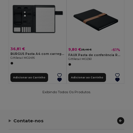
36,81 €
9,80 €
-61%
25,46 €
BURGUS Pasta A4 com carregador
FAUX Pasta de conferência RPET A4
GiftRetail MO2495
GiftRetail MO2361
Adicionar ao Carrinho
Adicionar ao Carrinho
Exibindo Todos Os Produtos.
Contate-nos