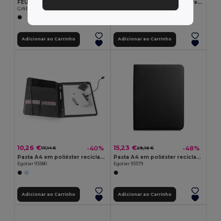
FEUX Pasta de conferência A5 RPET
NOVA Porta documentos esferográfica
GiftRetail MO2360
GiftRetail KC6856
Adicionar ao Carrinho
Adicionar ao Carrinho
10,26 €
15,23 €
-40%
-48%
17,14 €
29,16 €
Pasta A4 em poliéster reciclado (100% rPET) 300D com elástico para fecho
Pasta A4 em poliéster reciclado (100% rPET) 300D com fecho
Egotier 93580
Egotier 93579
Adicionar ao Carrinho
Adicionar ao Carrinho