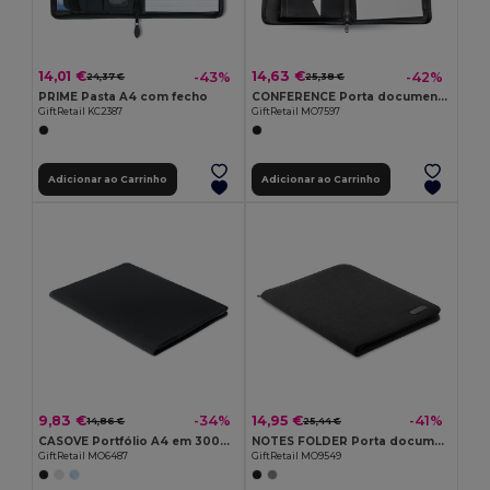
14,01 €
14,63 €
-43%
-42%
24,37 €
25,38 €
PRIME Pasta A4 com fecho
CONFERENCE Porta documentos A4
GiftRetail KC2387
GiftRetail MO7597
Adicionar ao Carrinho
Adicionar ao Carrinho
9,83 €
14,95 €
-34%
-41%
14,86 €
25,44 €
CASOVE Portfólio A4 em 300D RPET
NOTES FOLDER Porta documentos A4 mesclado
GiftRetail MO6487
GiftRetail MO9549