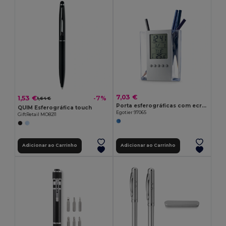
7,03 €
1,53 €
-7%
1,64 €
Porta esferográficas com ecrã LCD em acrílico
QUIM Esferográfica touch
Egotier 97065
GiftRetail MO8211
Adicionar ao Carrinho
Adicionar ao Carrinho