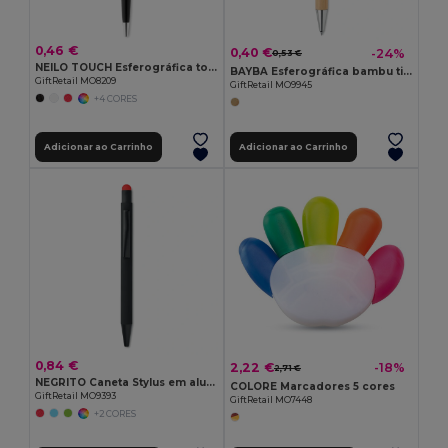
0,46 €
0,40 €
-24%
0,53 €
NEILO TOUCH Esferográfica touch
BAYBA Esferográfica bambu tinta azul
GiftRetail MO8209
GiftRetail MO9945
+4 CORES
Adicionar ao Carrinho
Adicionar ao Carrinho
0,84 €
2,22 €
-18%
2,71 €
NEGRITO Caneta Stylus em alumínio
COLORE Marcadores 5 cores
GiftRetail MO9393
GiftRetail MO7448
+2 CORES