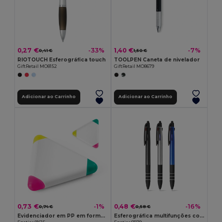
0,27 €
1,40 €
-33%
-7%
0,41 €
1,50 €
RIOTOUCH Esferográfica touch
TOOLPEN Caneta de nivelador
GiftRetail MO8152
GiftRetail MO8679
Adicionar ao Carrinho
Adicionar ao Carrinho
0,73 €
0,48 €
-1%
-16%
0,74 €
0,58 €
Evidenciador em PP em forma de triângulo
Esferográfica multifunções com escrita 3 em 1