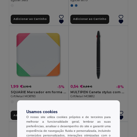
Egotier 91615
Egotier 81179
Adicionar ao Carrinho
Adicionar ao Carrinho
1,99 €
0,54 €
-5%
-8%
2,10 €
0,58 €
SQUARIE Marcador em forma de quadrado
MULTIPEN Caneta stylus com 3 cores
GiftRetail MO8783
GiftRetail MO8812
Usamos cookies
Adicionar ao Carrinho
Adicionar ao Carrinho
O nosso site utiliza cookies próprios e de terceiros para
melhorar a funcionalidade geral, lembrar as suas
preferências, analisar o desempenho do site e garantir uma
experiência de navegação fluida e personalizada, incluindo
conteúdos personalizados, interações otimizadas com o