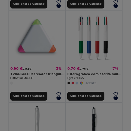
Adicionar ao Carrinho
Adicionar ao Carrinho
0,90 €
0,70 €
-3%
-7%
0,92 €
0,76 €
TRIANGULO Marcador triangular c/3 cores
Esferográfica com escrita multicor 4 em 1
GiftRetail MO7818
Egotier 81175
+1 CORES
Adicionar ao Carrinho
Adicionar ao Carrinho