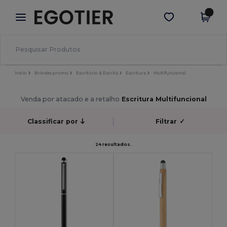
×
App Egotier
Obter app
Melhores preços na app!
Início
Brindes promo
Escritório & Escrita
Escritura
Multifuncional
Venda por atacado e a retalho
Escritura Multifuncional
Classificar por
Filtrar
✓
24 resultados.