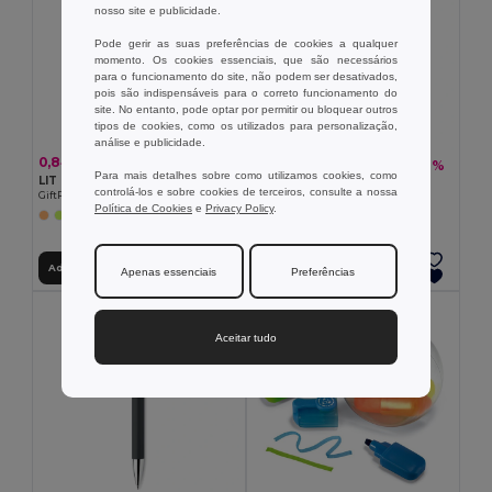
nosso site e publicidade.
Pode gerir as suas preferências de cookies a qualquer
momento. Os cookies essenciais, que são necessários
para o funcionamento do site, não podem ser desativados,
pois são indispensáveis para o correto funcionamento do
site. No entanto, pode optar por permitir ou bloquear outros
tipos de cookies, como os utilizados para personalização,
análise e publicidade.
0,84 €
0,84 €
-1%
0,85 €
Para mais detalhes sobre como utilizamos cookies, como
LIT Marcador de texto em RPET
RIO DUO Caneta 2 em 1
controlá-los e sobre cookies de terceiros, consulte a nossa
GiftRetail MO2427
GiftRetail MO7440
Política de Cookies
e
Privacy Policy
.
Adicionar ao Carrinho
Adicionar ao Carrinho
Apenas essenciais
Preferências
Aceitar tudo