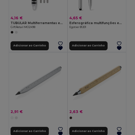
4,16 €
4,65 €
TUBULAR Multiferramentas em alumínio
Esferográfica multifunções em metal
GiftRetail MO2498
Egotier 81201
Adicionar ao Carrinho
Adicionar ao Carrinho
2,91 €
2,63 €
Adicionar ao Carrinho
Adicionar ao Carrinho