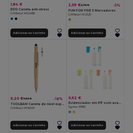
1,84 €
2,59 €
-5%
2,73 €
EDD Caneta anti-stress
FUN FOR FIVE 5 Marcadores
GiftRetail MO2488
GiftRetail KC2520
Adicionar ao Carrinho
Adicionar ao Carrinho
0,62 €
6,20 €
-18%
7,55 €
Evidenciador em PP com acabamento brilhante
TOOLBAM Caneta de nível espiritual
Egotier 91985
GiftRetail MO6559
Adicionar ao Carrinho
Adicionar ao Carrinho