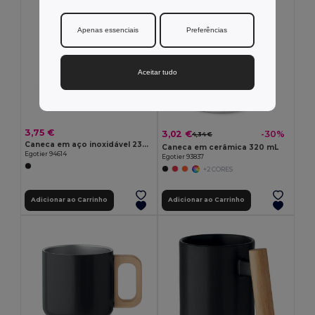
Apenas essenciais
Preferências
Aceitar tudo
3,75 €
3,02 €
-30%
4,34 €
Caneca em aço inoxidável 230 mL
Caneca em cerâmica 320 mL
Egotier 94614
Egotier 93837
+2 CORES
Adicionar ao Carrinho
Adicionar ao Carrinho