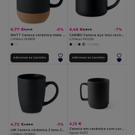
6,77 €
6,46 €
-6%
-7%
7,24 €
6,92 €
MATT Caneca cerâmica mate 300 ml
CARIBU Caneca aço inox reciclado
GiftRetail MO6839
GiftRetail MO2226
+1 CORES
Adicionar ao Carrinho
Adicionar ao Carrinho
4,13 €
4,72 €
-5%
4,99 €
Caneca em cerâmica com corpo cilindrico 330 mL
LIM Caneca cerâmica 2 tons 290 ml
Egotier 94273
GiftRetail MO6840