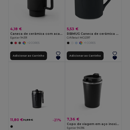
4,18 €
5,53 €
Caneca de cerâmica com acabamento mate 330 mL
RIBMUG Caneca de cerâmica mate 340 ml
Egotier 94391
GiftRetail MO2397
+2 CORES
+1 CORES
Adicionar ao Carrinho
Adicionar ao Carrinho
7,36 €
11,80 €
-21%
14,99 €
Copo de viagem em aço inoxidável com acabamento interior em cerâmica 470 mL
Egotier 94396