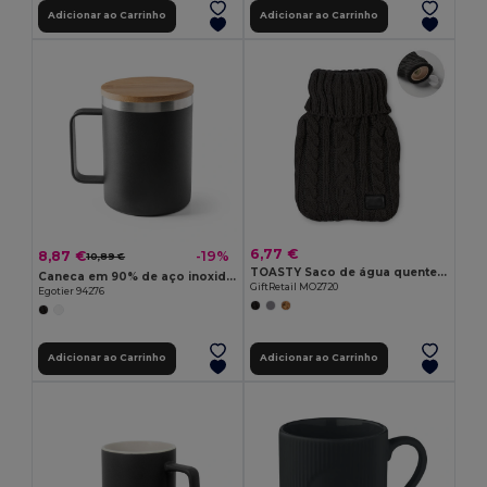
Adicionar ao Carrinho
Adicionar ao Carrinho
6,77 €
8,87 €
-19%
10,89 €
TOASTY Saco de água quente 400ml
Caneca em 90% de aço inoxidável reciclado com tampa em bambu 420 mL
GiftRetail MO2720
Egotier 94276
Adicionar ao Carrinho
Adicionar ao Carrinho