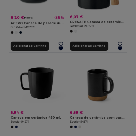
6,07 €
6,20 €
-36%
9,75 €
CRENATE Caneca de cerâmica 320 ml
ACERO Caneca de parede dupla 350 ml
GiftRetail MO2721
GiftRetail MO2325
Adicionar ao Carrinho
Adicionar ao Carrinho
5,94 €
6,59 €
Caneca em cerâmica 450 mL
Caneca de cerâmica com base em cortiça 370 mL
Egotier 94274
Egotier 94371