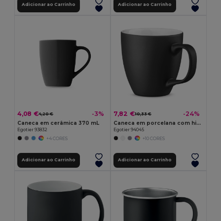
Adicionar ao Carrinho
Adicionar ao Carrinho
4,08 €
7,82 €
-3%
-24%
4,20 €
10,33 €
Caneca em cerâmica 370 mL
Caneca em porcelana com hidroglaze 450 mL
Egotier 93832
Egotier 94045
+4 CORES
+10 CORES
Adicionar ao Carrinho
Adicionar ao Carrinho