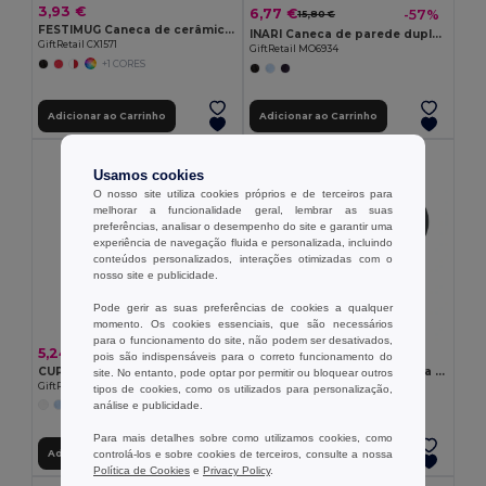
3,93 €
6,77 €
-57%
15,80 €
FESTIMUG Caneca de cerâmica 300ml
INARI Caneca de parede dupla 300 ml
GiftRetail CX1571
GiftRetail MO6934
+1 CORES
Adicionar ao Carrinho
Adicionar ao Carrinho
Usamos cookies
O nosso site utiliza cookies próprios e de terceiros para
melhorar a funcionalidade geral, lembrar as suas
preferências, analisar o desempenho do site e garantir uma
experiência de navegação fluida e personalizada, incluindo
conteúdos personalizados, interações otimizadas com o
nosso site e publicidade.
Pode gerir as suas preferências de cookies a qualquer
momento. Os cookies essenciais, que são necessários
para o funcionamento do site, não podem ser desativados,
5,24 €
4,72 €
pois são indispensáveis para o correto funcionamento do
CUPAGE Caneca de cerâmica mate 300 ml
CERACK Caneca de cerâmica 170 ml
site. No entanto, pode optar por permitir ou bloquear outros
GiftRetail MO2455
GiftRetail MO2493
tipos de cookies, como os utilizados para personalização,
análise e publicidade.
+2 CORES
Para mais detalhes sobre como utilizamos cookies, como
controlá-los e sobre cookies de terceiros, consulte a nossa
Adicionar ao Carrinho
Adicionar ao Carrinho
Política de Cookies
e
Privacy Policy
.