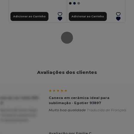
Adicionar ao Carrinho
Adicionar ao Carrinho
Avaliações dos clientes
★ ★ ★ ★ ★
ca de cor mate 300
Caneca em cerâmica ideal para
49
sublimação - Egotier 93897
quina de lavar loiça,
Muito boa qualidade
Traduzido de Français
na parte superior já
ito dececionante
.
Avaliação por Emilie C.