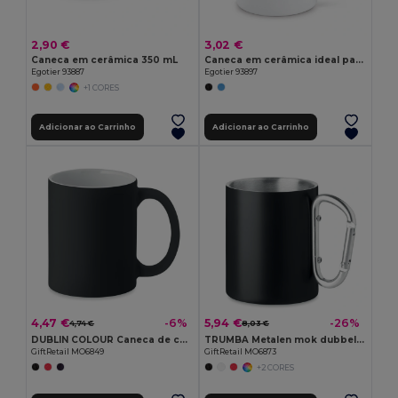
2,90 €
3,02 €
Caneca em cerâmica 350 mL
Caneca em cerâmica ideal para sublimação
Egotier 93887
Egotier 93897
+1 CORES
Adicionar ao Carrinho
Adicionar ao Carrinho
4,47 €
5,94 €
-6%
-26%
4,74 €
8,03 €
DUBLIN COLOUR Caneca de cor mate 300 ml
TRUMBA Metalen mok dubbelwandig 300ml
GiftRetail MO6849
GiftRetail MO6873
+2 CORES