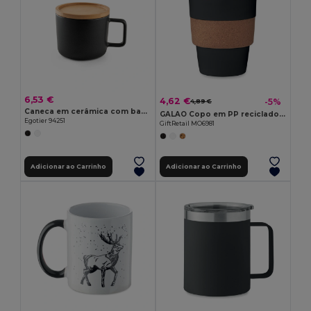
6,53 €
4,62 €
-5%
4,89 €
Caneca em cerâmica com base em bambu 230 mL
GALAO Copo em PP reciclado 300 ml
Egotier 94251
GiftRetail MO6981
Adicionar ao Carrinho
Adicionar ao Carrinho