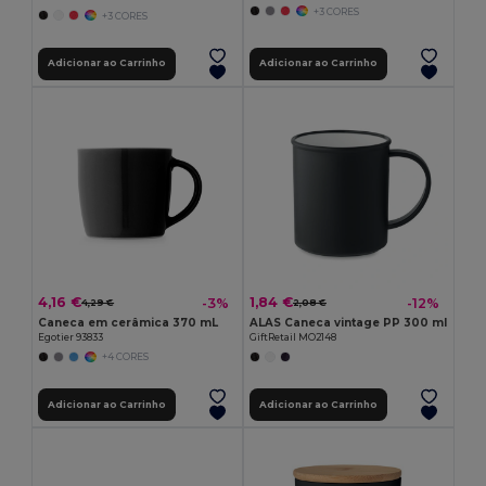
+3 CORES
+3 CORES
Adicionar ao Carrinho
Adicionar ao Carrinho
4,16 €
1,84 €
-3%
-12%
4,29 €
2,08 €
Caneca em cerâmica 370 mL
ALAS Caneca vintage PP 300 ml
Egotier 93833
GiftRetail MO2148
+4 CORES
Adicionar ao Carrinho
Adicionar ao Carrinho