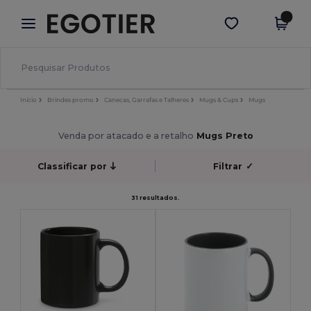
×
App Egotier
Obter app
Melhores preços na app!
Início
Brindes promo
Canecas, Garrafas e Talheres
Mugs & Cups
Mugs
Venda por atacado e a retalho
Mugs Preto
Classificar por
Filtrar
✓
31 resultados.