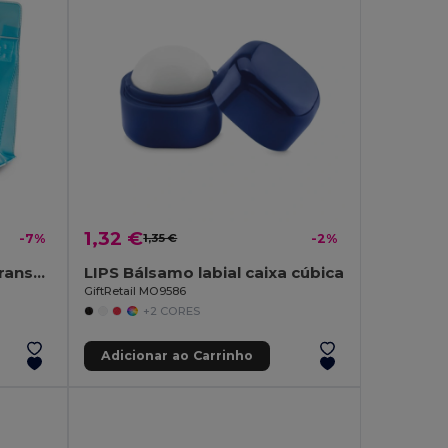
1,32 €
-7%
1,35 €
-2%
MOONLIGHT Nécessaire transparente
LIPS Bálsamo labial caixa cúbica
GiftRetail MO9586
+2 CORES
Adicionar ao Carrinho