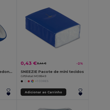
0,43 €
0,44 €
-2%
UV SOFT Bálsamo labial redondo
SNEEZIE Pacote de mini tecidos
GiftRetail MO8649
+1 CORES
Adicionar ao Carrinho