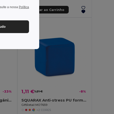
nsulte a nossa
Política
Adicionar ao Carrinho
tudo
1,11 €
-33%
1,21 €
-8%
TERRY Toalha algodão orgânico 100x50
SQUARAX Anti-stress PU forma cubo
GiftRetail MO7659
+2 CORES