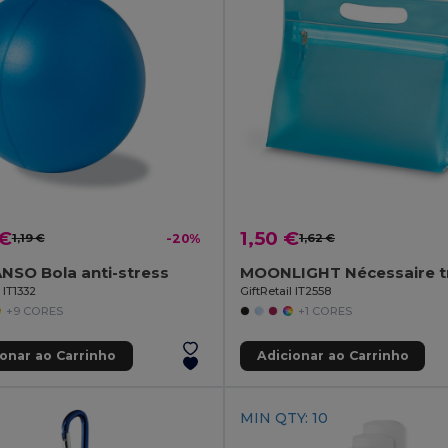
 €
1,50 €
1,19 €
-20%
1,62 €
NSO Bola anti-stress
 IT1332
GiftRetail IT2558
+9 CORES
+1 CORES
ionar ao Carrinho
Adicionar ao Carrinho
MIN QTY: 10