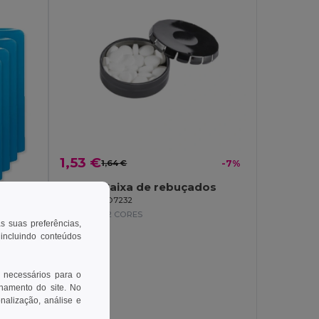
1,53 €
1,64 €
-7%
MINTO Caixa de rebuçados
GiftRetail MO7232
+2 CORES
as suas preferências,
 incluindo conteúdos
 necessários para o
698
onamento do site. No
GLOSS Bálsamo Labial Natural com Cores e Proteção SPF10
onalização, análise e