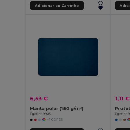
Adicionar ao Carrinho
Adic
6,53 €
1,11 €
Manta polar (180 g/m²)
Protet
Egotier 99051
Egotier 
+1 CORES