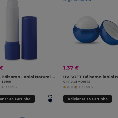
 €
1,37 €
GLOSS Bálsamo Labial Natural com Cores e Proteção SPF10
l IT2698
GiftRetail MO9373
+8 CORES
+1 CORES
ionar ao Carrinho
Adicionar ao Carrinho