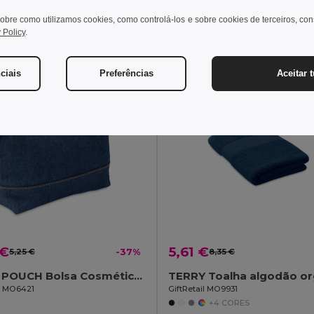
obre como utilizamos cookies, como controlá-los e sobre cookies de terceiros, co
ionar ao Carrinho
Adicionar ao Carrinho
 Policy
.
Organic Cotton
ciais
Preferências
Aceitar 
 €
5,61 €
5,25 €
-37%
8,35 €
STYLE POUCH Bolsa Cosmética de Algodão Reciclado Denim
il MO6421
GiftRetail MO9931
+4 CORES