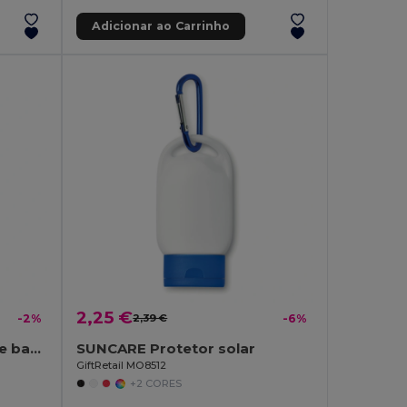
Adicionar ao Carrinho
2,25 €
-2%
2,39 €
-6%
QUICKSHOWER Relogio de banho (4min)
SUNCARE Protetor solar
GiftRetail MO8512
+2 CORES