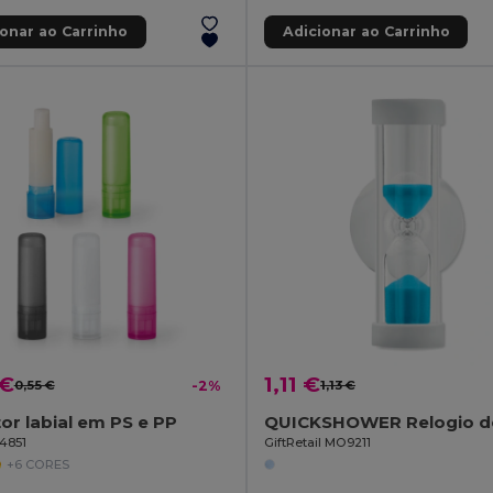
ionar ao Carrinho
Adicionar ao Carrinho
 €
1,11 €
0,55 €
-2%
1,13 €
or labial em PS e PP
94851
GiftRetail MO9211
+6 CORES