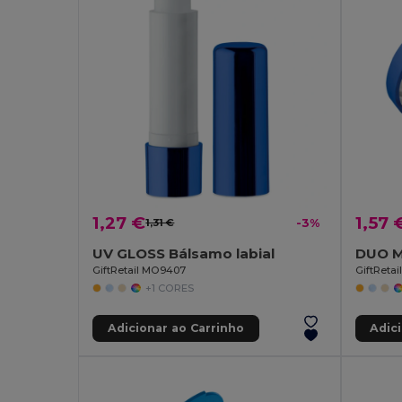
1,27 €
1,57 
1,31 €
-3%
UV GLOSS Bálsamo labial
GiftRetail MO9407
GiftReta
+1 CORES
Adicionar ao Carrinho
Adic