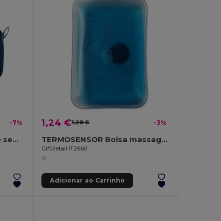
1,24 €
-7%
1,28 €
-3%
NEW & SMART Nécessaire sem PVC
TERMOSENSOR Bolsa massagem de calor
GiftRetail IT2660
Adicionar ao Carrinho