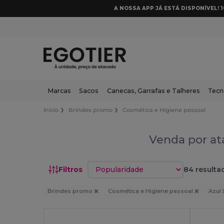
A NOSSA APP JÁ ESTÁ DISPONÍVEL! 
Marcas
Sacos
Canecas, Garrafas e Talheres
Tecn
Início
Brindes promo
Cosmética e Higiene pessoal
Venda por at
Classificar por
Filtros
84 resulta
Brindes promo
Cosmética e Higiene pessoal
Azul