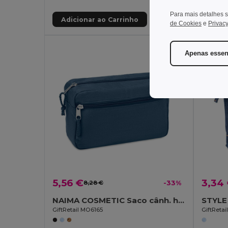
Para mais detalhes s
Adicionar ao Carrinho
Adic
de Cookies
e
Privacy
Apenas essen
5,56 €
3,34
8,28 €
-33%
NAIMA COSMETIC Saco cânh. hig. pes. 200g/m²
GiftRetail MO6165
GiftReta