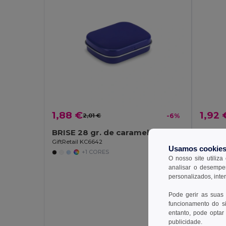
1,88 €
1,92 
2,01 €
-6%
BRISE 28 gr. de caramelos de menta
Prote
GiftRetail KC6642
Egotier 
Usamos cookie
+1 CORES
O nosso site utiliza
analisar o desempen
personalizados, inte
Pode gerir as suas
funcionamento do si
entanto, pode optar 
publicidade.