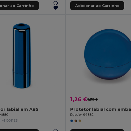
ionar ao Carrinho
Adicionar ao Carrinho
1,26 €
1,30 €
or labial em ABS
94880
Egotier 94882
+1 CORES