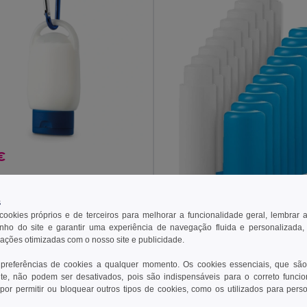
€
tor solar com SPF30
94891
s
 cookies próprios e de terceiros para melhorar a funcionalidade geral, lembrar 
ho do site e garantir uma experiência de navegação fluida e personalizada,
rações otimizadas com o nosso site e publicidade.
8,40 €
 preferências de cookies a qualquer momento. Os cookies essenciais, que são
Pack de 10 GiftRetail IT2
te, não podem ser desativados, pois são indispensáveis para o correto funci
por permitir ou bloquear outros tipos de cookies, como os utilizados para pers
+8 CORES