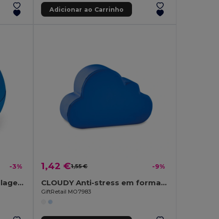
Adicionar ao Carrinho
1,42 €
-3%
1,55 €
-9%
Protetor labial com embalagem em formato esférico em ABS
CLOUDY Anti-stress em forma de nuvem
GiftRetail MO7983