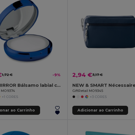
€
2,94 €
1,72 €
-9%
3,17 €
DUO MIRROR Bálsamo labial com espelho
il MO9374
GiftRetail MO9345
+1 CORES
+3 CORES
ionar ao Carrinho
Adicionar ao Carrinho