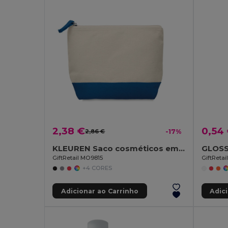
2,38 €
0,54
2,86 €
-17%
KLEUREN Saco cosméticos em algodão
GiftRetail MO9815
GiftRetai
+4 CORES
Adicionar ao Carrinho
Adic