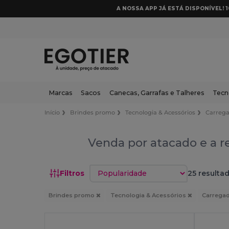
A NOSSA APP JÁ ESTÁ DISPONÍVEL! 
Marcas
Sacos
Canecas, Garrafas e Talheres
Tecn
Início
Brindes promo
Tecnologia & Acessórios
Carrega
Venda por atacado e a r
Classificar por
Filtros
25 resulta
Brindes promo
Tecnologia & Acessórios
Carregad