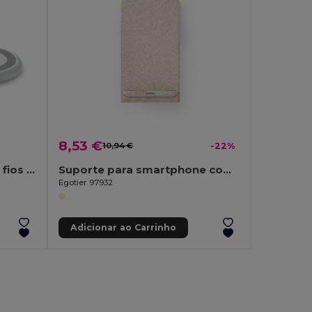
8,53 €
10,94 €
-22%
WERLIES carregador sem fios 3 em 1
Suporte para smartphone com carregador wireless super rápido 10W em ABS reciclado (100% rABS) e fibra de palha de trigo
Egotier 97932
Adicionar ao Carrinho