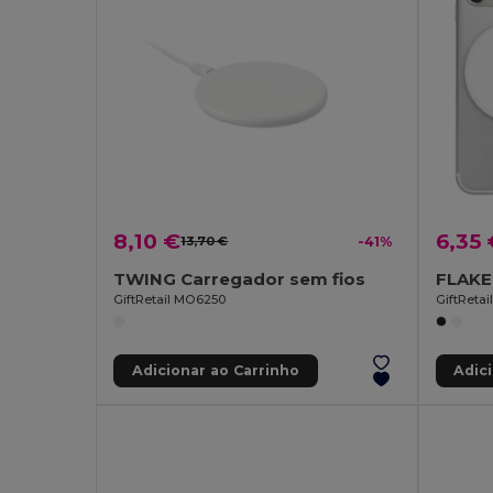
8,10 €
6,35 
13,70 €
-41%
TWING Carregador sem fios
GiftRetail MO6250
GiftReta
Adicionar ao Carrinho
Adic