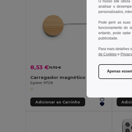
O nosso site utiliza
analisar o desempen
personalizados, inte
Pode gerir as suas
funcionamento do si
entanto, pode optar 
publicidade.
Para mais detalhes s
de Cookies
e
Privacy
8,53 €
8,76
11,72 €
-27%
Apenas essen
Carregador magnético wireless super rápido 15W em bambu
Goya 
Egotier 97128
RATO WI
Adicionar ao Carrinho
Adic