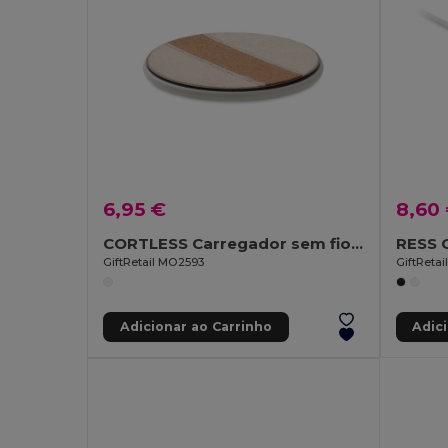
6,95 €
8,60
CORTLESS Carregador sem fio cortiça 15W
GiftRetail MO2593
GiftReta
Adicionar ao Carrinho
Adic