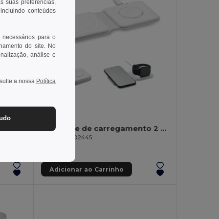
as suas preferências,
 incluindo conteúdos
 necessários para o
onamento do site. No
onalização, análise e
nsulte a nossa
Política
8,95 €
-16%
tudo
Caixa esterilizadora UV com carregador wireless Fast
FLIP Base de carregamento 2 em 1
GiftRetail MO2445
Adicionar ao Carrinho