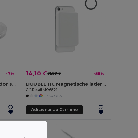
14,10 €
-7%
31,99 €
-56%
UVE CHARGING + Carregador sem fio redondo
DOUBLETIC Magnetische lader 10W
GiftRetail MO6874
+2 CORES
Adicionar ao Carrinho