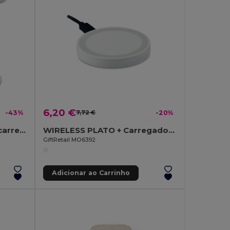
6,20 €
-43%
7,72 €
-20%
SATURN Luz secretária e carregador10W
WIRELESS PLATO + Carregador sem fios pequeño MO6392-
GiftRetail MO6392
Adicionar ao Carrinho