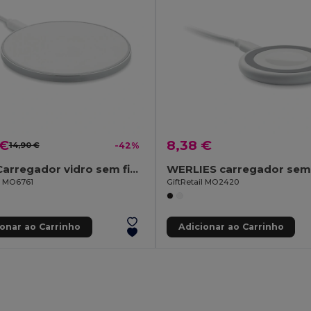
 €
8,38 €
14,90 €
-42%
RESS Carregador vidro sem fio 10W
il MO6761
GiftRetail MO2420
ionar ao Carrinho
Adicionar ao Carrinho