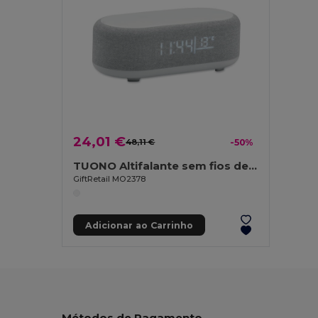
24,01 €
48,11 €
-50%
TUONO Altifalante sem fios de 15 W
GiftRetail MO2378
Adicionar ao Carrinho
Métodos de Pagamento