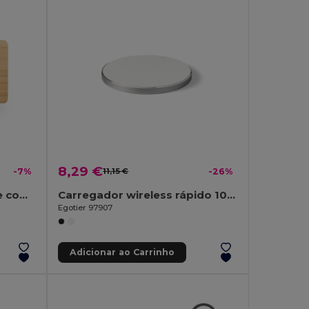
8,29 €
-7%
11,15 €
-26%
Suporte para smartphone com carregador rápido wireless 15W em bambu
Carregador wireless rápido 10W em alumínio e ABS
Egotier 97907
Adicionar ao Carrinho