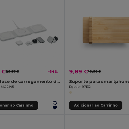
 €
9,89 €
29,57 €
-64%
10,60 €
ORIO Base de carregamento dobrável
il MO2145
Egotier 97132
ionar ao Carrinho
Adicionar ao Carrinho