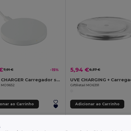
 €
5,94 €
7,91 €
-15%
6,37 €
FLAKE CHARGER Carregador sem fio
il MO9652
GiftRetail MO6391
ionar ao Carrinho
Adicionar ao Carrinho
s