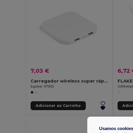
7,03 €
6,72
Carregador wireless super rápido 15W com HUB 2 portas USB-A em ABS reciclado (100% rABS)
Egotier 97903
GiftReta
Adicionar ao Carrinho
Adic
Usamos cookie