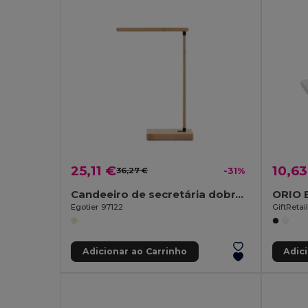
25,11 €
10,63
36,27 €
-31%
Candeeiro de secretária dobrável com carregador wireless super rápido 15W em bambu
Egotier 97122
GiftReta
Adicionar ao Carrinho
Adic