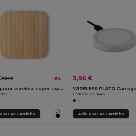
€
3,96 €
7,84 €
-9%
Carregador wireless super rápido 15W em bambu
7123
GiftRetail MO9446
ionar ao Carrinho
Adicionar ao Carrinho