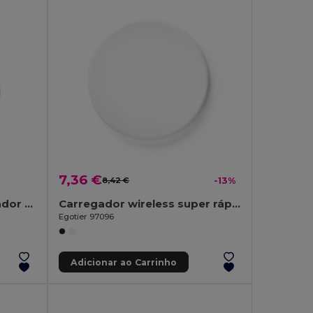
7,36 €
8,42 €
-13%
WIRELESS PLATO Carregador Wireless redondo
Carregador wireless super rápido 15W em ABS reciclado (100% rABS)
Egotier 97096
Adicionar ao Carrinho