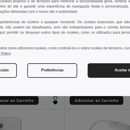
 cookies próprios e de terceiros para melhorar a funcionalidade geral, lembrar 
ho do site e garantir uma experiência de navegação fluida e personalizada,
rações otimizadas com o nosso site e publicidade.
 preferências de cookies a qualquer momento. Os cookies essenciais, que são
te, não podem ser desativados, pois são indispensáveis para o correto funci
por permitir ou bloquear outros tipos de cookies, como os utilizados para pers
obre como utilizamos cookies, como controlá-los e sobre cookies de terceiros, co
 Policy
.
 €
10,88 €
12,05 €
-27%
12,90 €
ciais
Preferências
Aceitar 
33575
RELESS CAR
Egotier 98519
ionar ao Carrinho
Adicionar ao Carrinho