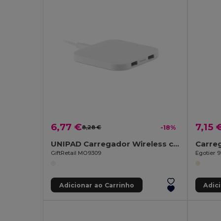
6,77 €
7,15 
8,28 €
-18%
UNIPAD Carregador Wireless com HUB
GiftRetail MO9309
Egotier 9
Adicionar ao Carrinho
Adic