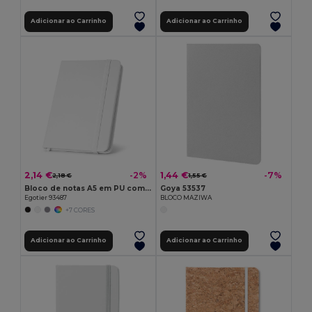
Adicionar ao Carrinho
Adicionar ao Carrinho
2,14 €
1,44 €
-2%
-7%
2,18 €
1,55 €
Bloco de notas A5 em PU com folhas lisas
Goya 53537
Egotier 93487
BLOCO MAZIWA
+7 CORES
Adicionar ao Carrinho
Adicionar ao Carrinho