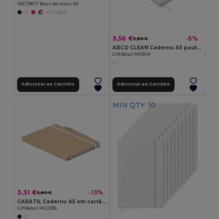
ARCONOT Bloco de notas A5
+11 CORES
3,56 €
-6%
3,80 €
ARCO CLEAN Caderno A5 pautado antibact
GiftRetail MO6141
Adicionar ao Carrinho
Adicionar ao Carrinho
MIN QTY: 10
3,31 €
-13%
3,80 €
CARATIL Caderno A5 em cartão reciclado
GiftRetail MO2396