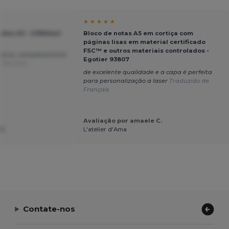
★ ★ ★ ★ ★
as A5 - GiftRetail
Bloco de notas A5 em cortiça com
páginas lisas em material certificado
FSC™ e outros materiais controlados -
óptima, completamente
Egotier 93807
e Deutsch
de excelente qualidade e a capa é perfeita
para personalização a laser
Traduzido de
Français
Avaliação por amaele C.
U.
L'atelier d'Ama
Contate-nos