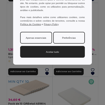
site. No entanto, pode optar por permitir ou bloquear outros
tipos de cookies, como os utilizados para personalização,
análise e publicidade.
Para mais detalhes sobre como utilizamos cookies, como
controlá-los e sobre cookies de terceiros, consulte a nossa
Política de Cookies
e
Privacy Policy
.
Apenas essenciais
Preferências
1,35 €
3,41 €
-5%
-8%
1,42 €
3,70 €
Aceitar tudo
Bloco de notas A5 com folhas pautadas
Bloco de notas A5 em cortiça com páginas lisas em material certificado FSC™ e outros materiais controlados
Egotier 93439
Egotier 93807
Adicionar ao Carrinho
Adicionar ao Carrinho
MIN QTY: 10
34,60 €
Pack de 10 GiftRetail AR1804