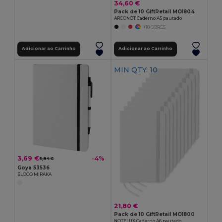
34,60 €
Pack de 10 GiftRetail MO1804
ARCONOT Caderno A5 pautado
+10 CORES
Adicionar ao Carrinho
Adicionar ao Carrinho
MIN QTY: 10
3,69 €
-4%
3,84 €
Goya 53536
BLOCO MIRAKA
21,80 €
Pack de 10 GiftRetail MO1800
NOTELUX Caderno A6 pautado