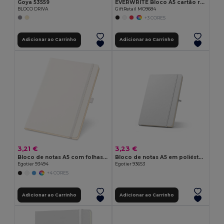
Goya 53559
EVERWRITE Bloco A5 cartão reciclado
BLOCO DRIVA
GiftRetail MO9684
+3 CORES
Adicionar ao Carrinho
Adicionar ao Carrinho
3,21 €
3,23 €
Bloco de notas A5 com folhas pautadas em cor marfim
Bloco de notas A5 em poliéster reciclado (100% rPET) 300D, ideal para personalização em sublimação
Egotier 93494
Egotier 93653
+4 CORES
Adicionar ao Carrinho
Adicionar ao Carrinho