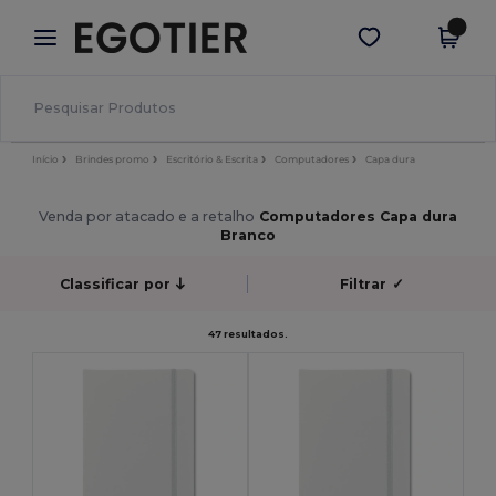
×
App Egotier
Obter app
Melhores preços na app!
Início
Brindes promo
Escritório & Escrita
Computadores
Capa dura
Venda por atacado e a retalho
Computadores Capa dura
Branco
Classificar por
Filtrar
✓
47 resultados.