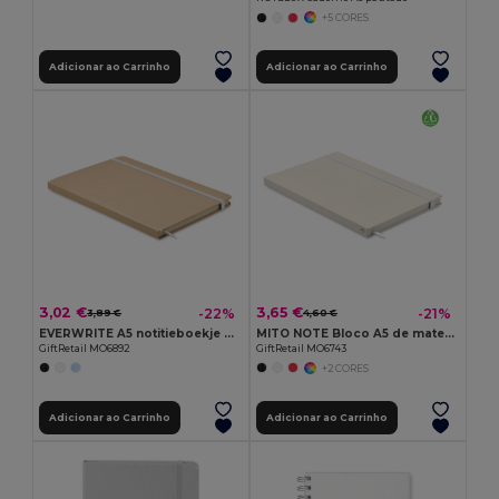
+5 CORES
Adicionar ao Carrinho
Adicionar ao Carrinho
3,02 €
3,65 €
-22%
-21%
3,89 €
4,60 €
EVERWRITE A5 notitieboekje gerecycled
MITO NOTE Bloco A5 de material reciclado
GiftRetail MO6892
GiftRetail MO6743
+2 CORES
Adicionar ao Carrinho
Adicionar ao Carrinho