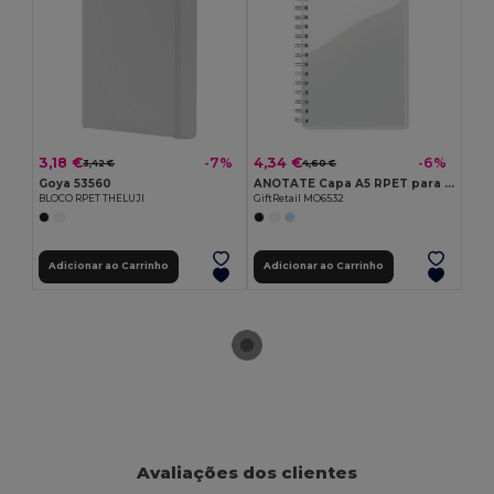
3,18 €
4,34 €
-7%
-6%
3,42 €
4,60 €
Goya 53560
ANOTATE Capa A5 RPET para bloco notas
BLOCO RPET THELUJI
GiftRetail MO6532
Adicionar ao Carrinho
Adicionar ao Carrinho
Avaliações dos clientes