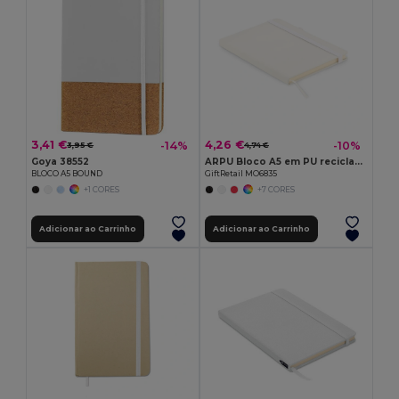
3,41 €
4,26 €
-14%
-10%
3,95 €
4,74 €
Goya 38552
ARPU Bloco A5 em PU reciclado
BLOCO A5 BOUND
GiftRetail MO6835
+1 CORES
+7 CORES
Adicionar ao Carrinho
Adicionar ao Carrinho