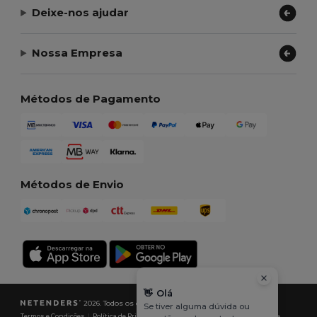
Deixe-nos ajudar
Nossa Empresa
Métodos de Pagamento
Métodos de Envio
👋
Olá
2026. Todos os direitos reservados
Se tiver alguma dúvida ou
Termos e Condições
|
Política de Privacidade
|
Política de cookies
|
Mapa do Site