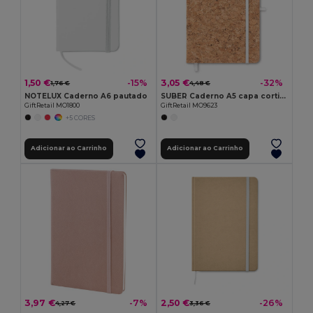
1,50 €
3,05 €
-15%
-32%
1,76 €
4,48 €
NOTELUX Caderno A6 pautado
SUBER Caderno A5 capa cortiça
GiftRetail MO1800
GiftRetail MO9623
+5 CORES
Adicionar ao Carrinho
Adicionar ao Carrinho
3,97 €
2,50 €
-7%
-26%
4,27 €
3,36 €