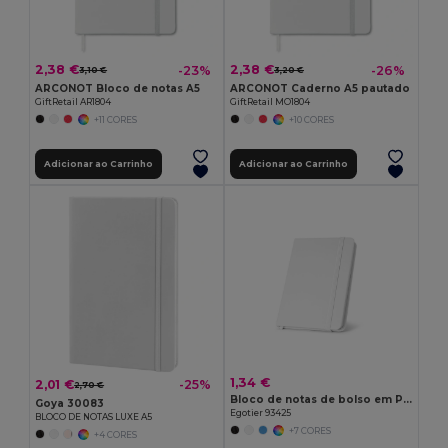
2,38 €
2,38 €
-23%
-26%
3,10 €
3,20 €
ARCONOT Bloco de notas A5
ARCONOT Caderno A5 pautado
GiftRetail AR1804
GiftRetail MO1804
+11 CORES
+10 CORES
Adicionar ao Carrinho
Adicionar ao Carrinho
1,34 €
2,01 €
-25%
2,70 €
Bloco de notas de bolso em PU com folhas lisas
Goya 30083
Egotier 93425
BLOCO DE NOTAS LUXE A5
+7 CORES
+4 CORES